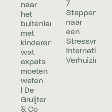
7
naar
Stappen
het
naar
buitenland
een
met
Stressvrije
kinderen:
Internationa
wat
Verhuizing
expats
moeten
weten
| De
Gruijter
& Co